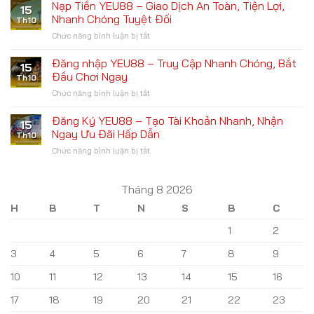
Tiền
Nạp Tiền YEU88 – Giao Dịch An Toàn, Tiện Lợi,
Mượt
15
YEU88
Mà,
Nhanh Chóng Tuyệt Đối
Th10
–
Trải
Chức năng bình luận bị tắt
ở
Thanh
Nghiệm
Nạp
Toán
Cá
Tiền
Đăng nhập YEU88 – Truy Cập Nhanh Chóng, Bắt
Nhanh,
Cược
15
YEU88
Bảo
Đầu Chơi Ngay
Tốt
Th10
–
Mật
Nhất
Chức năng bình luận bị tắt
ở
Giao
Cao,
Đăng
Dịch
Không
nhập
Đăng Ký YEU88 – Tạo Tài Khoản Nhanh, Nhận
An
Giới
15
YEU88
Toàn,
Ngay Ưu Đãi Hấp Dẫn
Hạn
Th10
–
Tiện
Chức năng bình luận bị tắt
ở
Truy
Lợi,
Đăng
Cập
Nhanh
Ký
Nhanh
Chóng
YEU88
Tháng 8 2026
Chóng,
Tuyệt
–
Bắt
Đối
H
B
T
N
S
B
C
Tạo
Đầu
Tài
Chơi
1
2
Khoản
Ngay
Nhanh,
3
4
5
6
7
8
9
Nhận
Ngay
10
11
12
13
14
15
16
Ưu
Đãi
17
18
19
20
21
22
23
Hấp