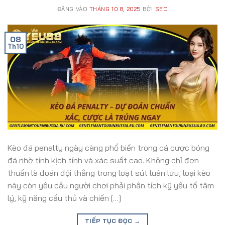
ĐĂNG VÀO
THÁNG 10 8, 2025
BỞI
SEO
08
Th10
Kèo đá penalty ngày càng phổ biến trong cá cược bóng
đá nhờ tính kịch tính và xác suất cao. Không chỉ đơn
thuần là đoán đội thắng trong loạt sút luân lưu, loại kèo
này còn yêu cầu người chơi phải phân tích kỹ yếu tố tâm
lý, kỹ năng cầu thủ và chiến […]
TIẾP TỤC ĐỌC
→