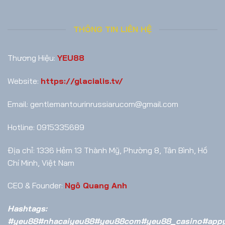
THÔNG TIN LIÊN HỆ
Thương Hiệu:
YEU88
Website:
https://glacialis.tv/
Email:
gentlemantourinrussiarucom@gmail.com
Hotline: 0915335689
Địa chỉ: 1336 Hẻm 13 Thành Mỹ, Phường 8, Tân Bình, Hồ
Chí Minh, Việt Nam
CEO & Founder:
Ngô Quang Anh
Hashtags:
#yeu88#nhacaiyeu88#yeu88com#yeu88_casino#app