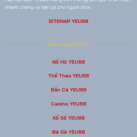
nhanh chóng và tiện lợi cho người chơi.
SITEMAP YEU88
SẢNH GAME HOT
Nổ Hũ YEU88
Thể Thao YEU88
Bắn Cá YEU88
Casino YEU88
Xổ Số YEU88
Đá Gà YEU88