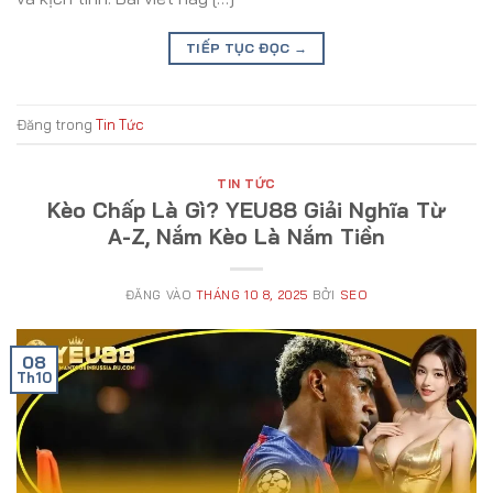
TIẾP TỤC ĐỌC
→
Đăng trong
Tin Tức
TIN TỨC
Kèo Chấp Là Gì? YEU88 Giải Nghĩa Từ
A-Z, Nắm Kèo Là Nắm Tiền
ĐĂNG VÀO
THÁNG 10 8, 2025
BỞI
SEO
08
Th10