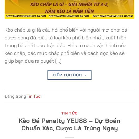
Kèo chấp là gì là câu hỏi phổ biến với người mới chơi cá
cược bóng đá. Đây là loại kèo phổ biến nhất, xuất hiện
trong hầu hết các trận đấu. Hiểu rõ cách vận hành của
kèo chấp, các mức chấp phổ biến và cách đọc kèo sẽ
giúp bạn đưa ra quyết […]
TIẾP TỤC ĐỌC
→
Đăng trong
Tin Tức
TIN TỨC
Kèo Đá Penalty YEU88 – Dự Đoán
Chuẩn Xác, Cược Là Trúng Ngay