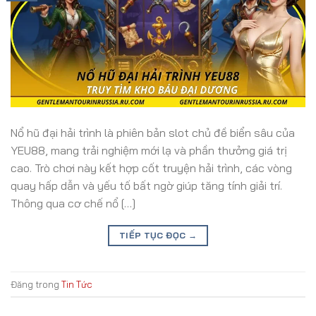
Nổ hũ đại hải trình là phiên bản slot chủ đề biển sâu của
YEU88, mang trải nghiệm mới lạ và phần thưởng giá trị
cao. Trò chơi này kết hợp cốt truyện hải trình, các vòng
quay hấp dẫn và yếu tố bất ngờ giúp tăng tính giải trí.
Thông qua cơ chế nổ […]
TIẾP TỤC ĐỌC
→
Đăng trong
Tin Tức