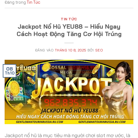
Đăng trong
Tin Tức
TIN TỨC
Jackpot Nổ Hũ YEU88 – Hiểu Ngay
Cách Hoạt Động Tăng Cơ Hội Trúng
ĐĂNG VÀO
THÁNG 10 8, 2025
BỞI
SEO
08
Th10
Jackpot nổ hũ là mục tiêu mà người chơi slot mơ ước, là