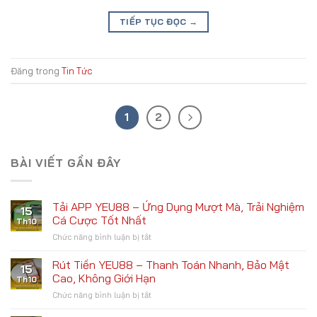
TIẾP TỤC ĐỌC
→
Đăng trong
Tin Tức
1
2
BÀI VIẾT GẦN ĐÂY
Tải APP YEU88 – Ứng Dụng Mượt Mà, Trải Nghiệm
15
Cá Cược Tốt Nhất
Th10
Chức năng bình luận bị tắt
ở
Tải
APP
Rút Tiền YEU88 – Thanh Toán Nhanh, Bảo Mật
15
YEU88
Cao, Không Giới Hạn
Th10
–
Chức năng bình luận bị tắt
ở
Ứng
Rút
Dụng